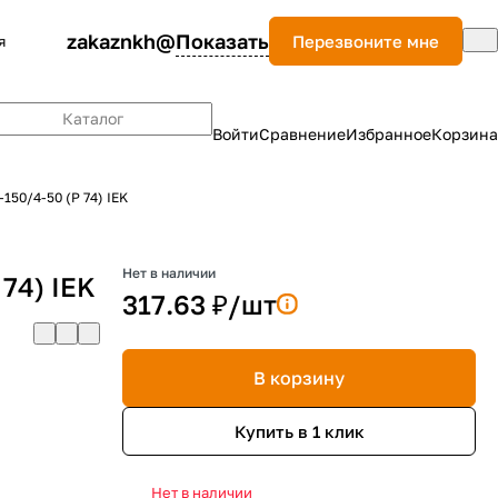
zakaznkh@
Показать
Перезвоните мне
я
Каталог
Войти
Сравнение
Избранное
Корзина
50/4-50 (Р 74) IEK
Нет в наличии
74) IEK
317.63 ₽/
шт
В корзину
Купить в 1 клик
Нет в наличии