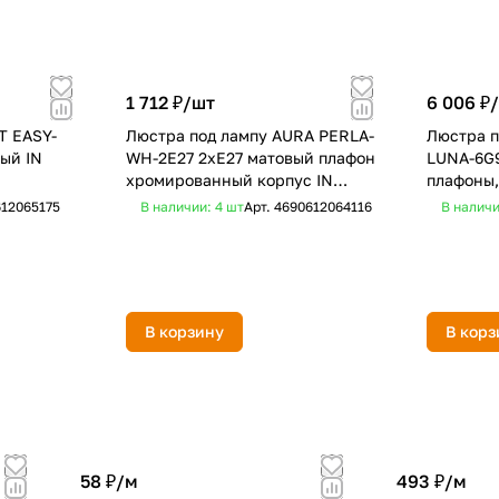
1 712 ₽/
шт
6 006 ₽/
T EASY-
Люстра под лампу AURA PERLA-
Люстра 
ый IN
WH-2E27 2хЕ27 матовый плафон
LUNA-6G9
хромированный корпус IN
плафоны,
HOME
HOME
12065175
В наличии: 4
шт
Арт.
4690612064116
В наличи
В корзину
В корз
58 ₽/
м
493 ₽/
м