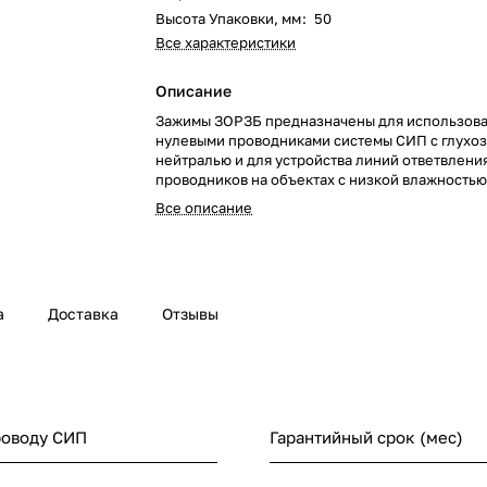
Высота Упаковки, мм
:
50
Все характеристики
Описание
Зажимы ЗОРЗБ предназначены для использова
нулевыми проводниками системы СИП с глухо
нейтралью и для устройства линий ответвлени
проводников на объектах с низкой влажностью,
где исключено прямое попадание воды непоср
Все описание
зажим.
ЗОРЗБ IEK рассчитаны на разное количество о
проводников (обозначено цифрой, следующей
аббревиатурой зажима). Буква "С" обозначает 
болта ответвления: срывная или несрывная. А 
а
Доставка
Отзывы
и после знака "/" означает диапазон сечений 
ответвляемых проводников.
роводу СИП
Гарантийный срок (мес)