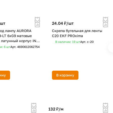
шт
24.04 ₽/
шт
под лампу AURORA
Скрепа бугельная для ленты
-LT 6xG9 матовые
C20 EKF PROxima
 латунный корпус IN
В наличии: 19
шт
Арт.
c-20
и: 6
шт
Арт.
4690612062754
ину
В корзину
132 ₽/
м