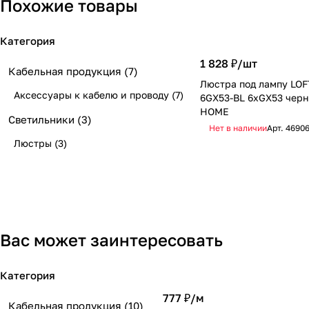
Похожие товары
Категория
1 828 ₽/
шт
Кабельная продукция
(7)
Люстра под лампу LOF
Аксессуары к кабелю и проводу
(7)
6GX53-BL 6хGX53 черн
HOME
Светильники
(3)
Нет в наличии
Арт.
46906
Люстры
(3)
Вас может заинтересовать
Категория
777 ₽/
м
Кабельная продукция
(10)