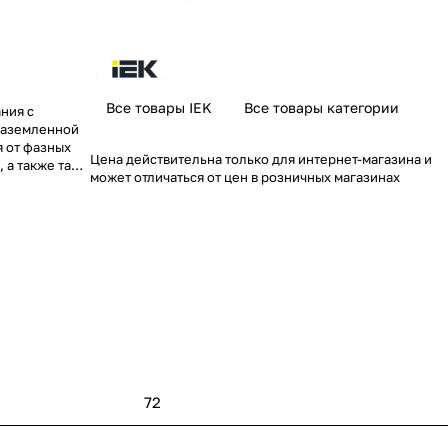
Все товары IEK
Все товары категории
ния с
заземленной
я от фазных
Цена действительна только для интернет-магазина и
 а также там,
может отличаться от цен в розничных магазинах
едственно на
тветвляемых
 за
тип головки
набор цифр до
основных и
72