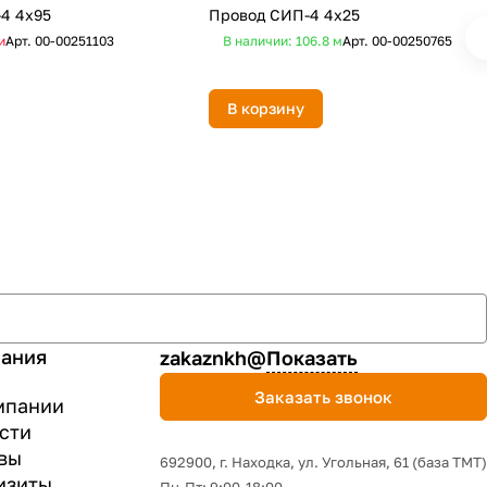
4 4х95
Провод СИП-4 4х25
и
Арт.
00-00251103
В наличии: 106.8
м
Арт.
00-00250765
В корзину
ания
zakaznkh@
Показать
Заказать звонок
мпании
сти
вы
692900, г. Находка, ул. Угольная, 61 (база ТМТ)
изиты