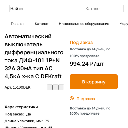
Каталог
Главная
Каталог
Низковольтное оборудование
Моду
Автоматический
Под заказ
выключатель
Доставка до 14 дней, по
дифференциального
100% предоплате
тока ДИФ-101 1P+N
994.24 ₽/
шт
32А 30мА тип AC
4,5кА х-ка С DEKraft
В корзину
Арт.
15160DEK
Под заказ
Характеристики
Доставка до 14 дней, по
100% предоплате
Под заказ
:
Да
Длина Упаковки, мм
:
75
Ширина Упаковки, мм
:
45