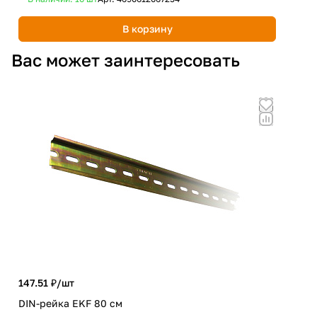
В корзину
Вас может заинтересовать
147.51 ₽/
шт
34.
DIN-рейка EKF 80 cм
Огр