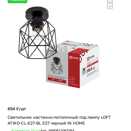
654 ₽/
шт
6 0
Светильник настенно-потолочный под лампу LOFT
Люс
ATIKO-CL-E27-BL Е27 черный IN HOME
мат
В наличии: 10
шт
Арт.
4690612067254
В 