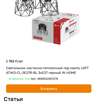
1 762 ₽/
шт
654
Светильник настенно-потолочный под лампу LOFT
Све
ATIKO-СL-3E27R-BL 3хЕ27 черный IN HOME
ATI
В наличии: 4
шт
Арт.
4690612067278
В 
В корзину
Статьи