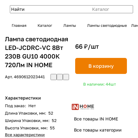
Каталог
Главная
Каталог
Лампы
Лампы светодиодные
Лам
Лампа светодиодная
66 ₽/
шт
LED-JCDRC-VC 8Вт
230В GU10 4000К
720Лм IN HOME
В корзину
Арт.
4690612023441
В наличии: 44
шт
Характеристики
Под заказ
:
Нет
Длина Упаковки, мм
:
52
Все товары IN HOME
Ширина Упаковки, мм
:
52
Высота Упаковки, мм
:
55
Все товары категории
Все характеристики