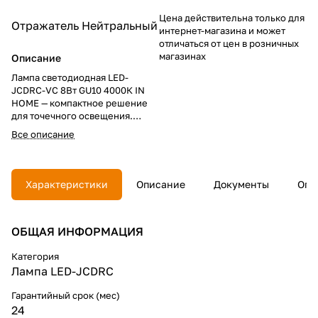
Цена действительна только для
Отражатель
Нейтральный
интернет-магазина и может
отличаться от цен в розничных
магазинах
Описание
Лампа светодиодная LED-
JCDRC-VC 8Вт GU10 4000К IN
HOME — компактное решение
для точечного освещения.
Выгодно купить по доступной
Все описание
цене: оптимальные
характеристики, 720 Лм,
экономия энергии, стабильная
работа с кабелем и проводом,
Характеристики
Описание
Документы
Опл
длительный срок службы.
ОБЩАЯ ИНФОРМАЦИЯ
Категория
Лампа LED-JCDRC
Гарантийный срок (мес)
24