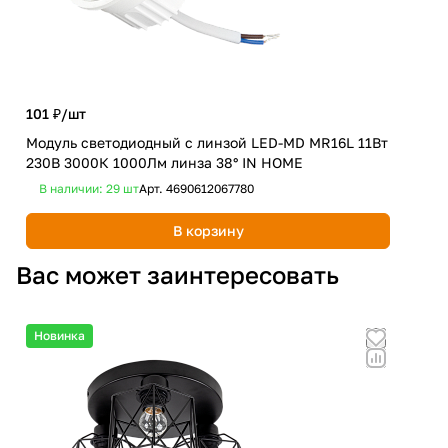
101 ₽/
шт
95 
Модуль светодиодный с линзой LED-MD MR16L 11Вт
Лам
230В 3000К 1000Лм линза 38° IN HOME
400
В наличии: 29
шт
Арт.
4690612067780
В 
В корзину
Вас может заинтересовать
Новинка
Но