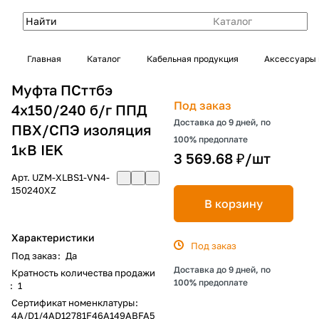
Каталог
Главная
Каталог
Кабельная продукция
Аксессуары 
Муфта ПСттбэ
Под заказ
4х150/240 б/г ППД
Доставка до 9 дней, по
ПВХ/СПЭ изоляция
100% предоплате
1кВ IEK
3 569.68 ₽/
шт
Арт.
UZM-XLBS1-VN4-
150240XZ
В корзину
Характеристики
Под заказ
Под заказ
:
Да
Доставка до 9 дней, по
Кратность количества продажи
100% предоплате
:
1
Сертификат номенклатуры
:
4A/D1/4AD12781F46A149ABFA5