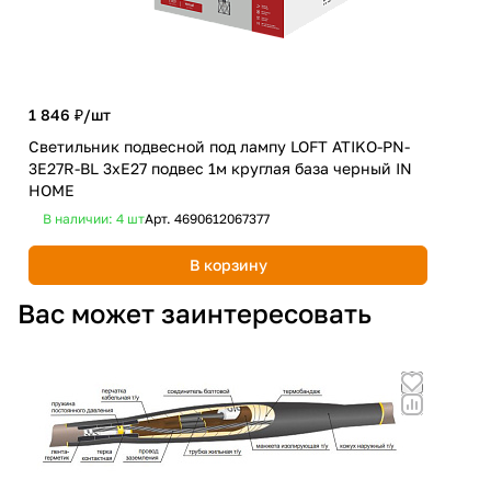
1 846 ₽/
шт
3 6
Светильник подвесной под лампу LOFT ATIKO-PN-
3E27R-BL 3хЕ27 подвес 1м круглая база черный IN
Люс
HOME
СLА
В наличии: 4
шт
Арт.
4690612067377
В 
В корзину
Вас может заинтересовать