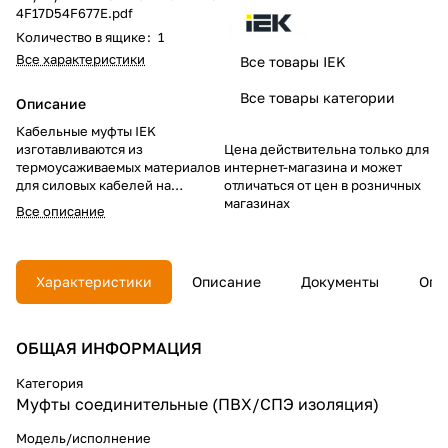
4F17D54F677E.pdf
Количество в ящике
:
1
Все характеристики
Все товары IEK
Все товары категории
Описание
Кабельные муфты IEK
изготавливаются из
Цена действительна только для
термоусаживаемых материалов
интернет-магазина и может
для силовых кабелей на
отличаться от цен в розничных
напряжение до 1 кВ с
магазинах
Все описание
различными типами защитного
покрова, оболочками и
широкого диапазона сечений
токопроводящих жил.
Характеристики
Описание
Документы
Опл
Муфты кабельные
соединительные ПСттбэ для
ОБЩАЯ ИНФОРМАЦИЯ
внутренней и наружной
установки предназначены для
соединения четырехжильных и
Категория
пятижильных силовых кабелей
Муфты соединительные (ПВХ/СПЭ изоляция)
с ПВХ/СПЭ изоляцией с броней
или экраном на напряжение до
Модель/исполнение