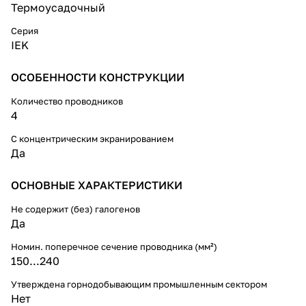
1 кВ постоянного и
Термоусадочный
переменного тока. Муфты
предназначены для монтажа на
Серия
кабелях типа: АВБбШв-1,
IEK
ВБбШв-1, АВВБ-1, АВВБГ-1,
ВВБ-1, ВВБГ-1, АПвБбШв-1,
ОСОБЕННОСТИ КОНСТРУКЦИИ
ПвБбШв-1, ВВГЭ, АВВГЭ,
ПвВГЭ, АПвВГЭ их аналогов и
Количество проводников
модификаций.
4
С концентрическим экранированием
Да
ОСНОВНЫЕ ХАРАКТЕРИСТИКИ
Не содержит (без) галогенов
Да
Номин. поперечное сечение проводника (мм²)
150...240
Утверждена горнодобывающим промышленным сектором
Нет