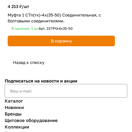
4 213 ₽/
шт
3 2
Муфта 1 СТп(тк)-4х(35-50) Соединительная, с
Муф
болтовыми соединителями.
бол
В наличии: 1
шт
Арт.
1STPtk4x35-50
В 
В корзину
Назад к списку
Подписаться
на новости и акции
Каталог
Новинки
Бренды
Щитовое оборудование
Коллекции