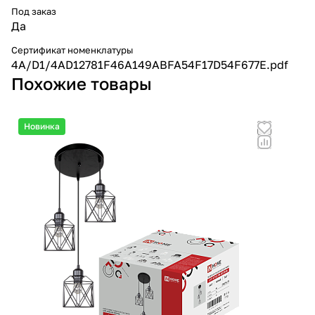
Под заказ
Да
Сертификат номенклатуры
4A/D1/4AD12781F46A149ABFA54F17D54F677E.pdf
Похожие товары
Новинка
Но