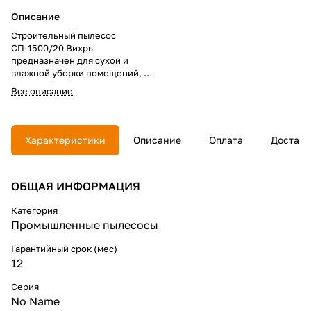
Описание
Строительный пылесос
СП-1500/20 Вихрь
предназначен для сухой и
влажной уборки помещений, а
также для совместного
Все описание
использования с
электроинструментом при
принудительном удалении
продуктов сгорания, пиления.
Характеристики
Описание
Оплата
Доставк
Может убирать крупные
частицы мусора, а также
воду.Технические
ОБЩАЯ ИНФОРМАЦИЯ
характеристики:
Рабочее разряжение -17,5
кПаСкорость воздушного
Категория
потока - 40 л/секРежимы
Промышленные пылесосы
работы - всасывание и
выдуваниеРозетка для
Гарантийный срок (мес)
подключения инструмента -
12
естьМощность подключаемого
инструмента - 100-2000
Серия
ВтДлина гофрированного
No Name
шланга - 3 мДлина шнура