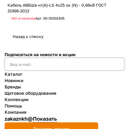
278
Кабель АВБШв нг(А)-LS 4х25 ок (N) - 0,66кВ ГОСТ
31996-2012
Каб
Нет в наличии
Арт.
00-00301405
Не
Назад к списку
Подписаться
на новости и акции
Каталог
Новинки
Бренды
Щитовое оборудование
Коллекции
Помощь
Компания
zakaznkh@
Показать
Заказать звонок