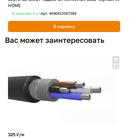
HOME
E27
В наличии: 4
шт
Арт.
4690612067384
В 
В корзину
Вас может заинтересовать
325 ₽/
м