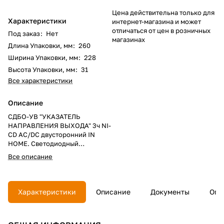
Цена действительна только для
Характеристики
интернет-магазина и может
отличаться от цен в розничных
Под заказ
:
Нет
магазинах
Длина Упаковки, мм
:
260
Ширина Упаковки, мм
:
228
Высота Упаковки, мм
:
31
Все характеристики
Описание
СДБО-УВ "УКАЗАТЕЛЬ
НАПРАВЛЕНИЯ ВЫХОДА" 3ч NI-
CD AC/DC двусторонний IN
HOME. Светодиодный
аварийный светильник
Все описание
(двусторонний). Питание:
230В/АКБ Ni-Cd. Автономная
работа: 180 мин. Монтаж:
накладной, потолочный или
Характеристики
Описание
Документы
Опл
подвесной. Применение:
эвакуационное освещение и
навигация в общественных и