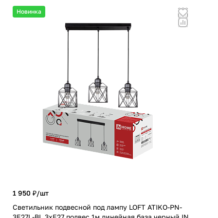
Новинка
Но
1 950 ₽/
шт
672
Светильник подвесной под лампу LOFT ATIKO-PN-
3E27L-BL 3хЕ27 подвес 1м линейная база черный IN
Све