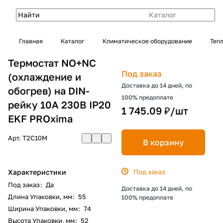
Каталог
Главная
Каталог
Климатическое оборудование
Теп
Термостат NO+NC
Под заказ
(охлаждение и
Доставка до 14 дней, по
обогрев) на DIN-
100% предоплате
рейку 10A 230В IP20
1 745.09 ₽/
шт
EKF PROxima
Арт.
T2C10M
В корзину
Характеристики
Под заказ
Под заказ
:
Да
Доставка до 14 дней, по
Длина Упаковки, мм
:
55
100% предоплате
Ширина Упаковки, мм
:
74
Высота Упаковки, мм
:
52