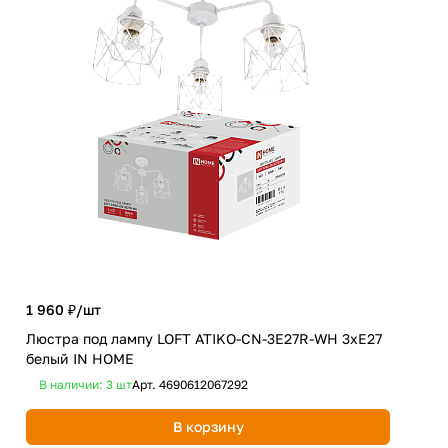
1 960 ₽/
шт
2 4
Люстра под лампу LOFT ATIKO-СN-3E27R-WH 3хЕ27
Люс
белый IN HOME
чер
В наличии: 3
шт
Арт.
4690612067292
В 
В корзину