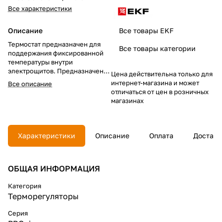
Все характеристики
Описание
Все товары EKF
Термостат предназначен для
Все товары категории
поддержания фиксированной
температуры внутри
электрощитов. Предназначен
Цена действительна только для
для управления
интернет-магазина и может
Все описание
исполнительными
отличаться от цен в розничных
устройствами: калориферами и
магазинах
вентиляторами. А так же, для
оповещения о превышении
предельной температуры.
Нормально-замкнутый контакт
Характеристики
Описание
Оплата
Доставк
(NC) используется для
регулирования нагревателей.
Нормально-разомкнутый
ОБЩАЯ ИНФОРМАЦИЯ
контакт (NO) – для
регулирования вентиляторов,
Категория
или для включения сигнальных
Терморегуляторы
датчиков при превышении
температуры.
Серия