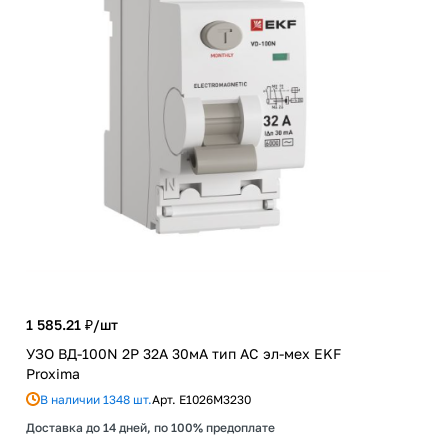
1 585.21 ₽/
шт
УЗО ВД-100N 2P 32А 30мА тип AC эл-мех EKF
1 9
Proxima
Люс
В наличии 1348 шт.
Арт.
E1026M3230
чер
Доставка до 14 дней, по 100% предоплате
В 