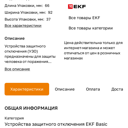
Длина Упаковки, мм
:
66
Ширина Упаковки, мм
:
92
Все товары EKF
Высота Упаковки, мм
:
37
Все характеристики
Все товары категории
Описание
Цена действительна только для
Устройства защитного
интернет-магазина и может
отключения (УЗО)
отличаться от цен в розничных
предназначены для защиты
магазинах
человека от поражения
электрическим током при
Все описание
прикосновении к открытой
проводке или к
электрооборудованию,
оказавшемуся под
Характеристики
Описание
Оплата
Доставк
напряжением, и для
предотвращения возгорания,
возникающего вследствие
ОБЩАЯ ИНФОРМАЦИЯ
длительного протекания токов
утечки и развивающихся из них
токов короткого замыкания.
Категория
Для защиты потребителей от
Устройства защитного отключения EKF Basic