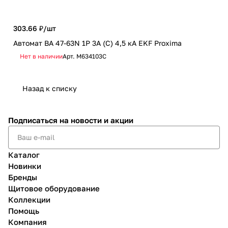
973
303.66 ₽/
шт
Авт
Автомат ВА 47-63N 1P 3А (C) 4,5 кА EKF Proxima
хар
Нет в наличии
Арт.
M634103C
Не
Назад к списку
Подписаться
на новости и акции
Каталог
Новинки
Бренды
Щитовое оборудование
Коллекции
Помощь
Компания