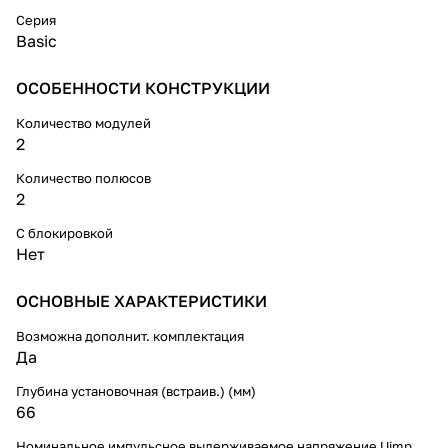
токов перегрузки и короткого
замыкания необходимо
Серия
использовать УЗО совместно с
Basic
автоматическими
выключателями.
ОСОБЕННОСТИ КОНСТРУКЦИИ
Количество модулей
2
Количество полюсов
2
С блокировкой
Нет
ОСНОВНЫЕ ХАРАКТЕРИСТИКИ
Возможна дополнит. комплектация
Да
Глубина установочная (встраив.) (мм)
66
Номинальное импульсное выдерживаемое напряжение Uimp