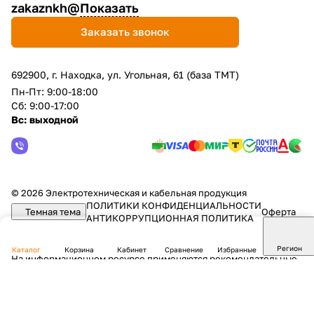
zakaznkh@
Показать
Заказать звонок
692900, г. Находка, ул. Угольная, 61 (база ТМТ)
Пн-Пт: 9:00-18:00
Сб: 9:00-17:00
Вс: выходной
© 2026 Электротехническая и кабельная продукция
ПОЛИТИКИ КОНФИДЕНЦИАЛЬНОСТИ
Темная тема
Оферта
АНТИКОРРУПЦИОННАЯ ПОЛИТИКА
Регион
Каталог
Корзина
Кабинет
Сравнение
Избранные
На информационном ресурсе применяются
рекомендательные
технологии
.
Все ресурсы сайта nkh.energosf.ru, включая (но не
ограничиваясь) текстовую, графическую, фотографическую и