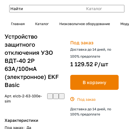
Каталог
Главная
Каталог
Низковольтное оборудование
Моду
Устройство
Под заказ
защитного
Доставка до 14 дней, по
отключения УЗО
100% предоплате
ВДТ-40 2P
1 129.52 ₽/
шт
63А/100мА
(электронное) EKF
В корзину
Basic
Арт.
elcb-2-63-100e-
Под заказ
sim
Доставка до 14 дней, по
100% предоплате
Характеристики
Под заказ
:
Да