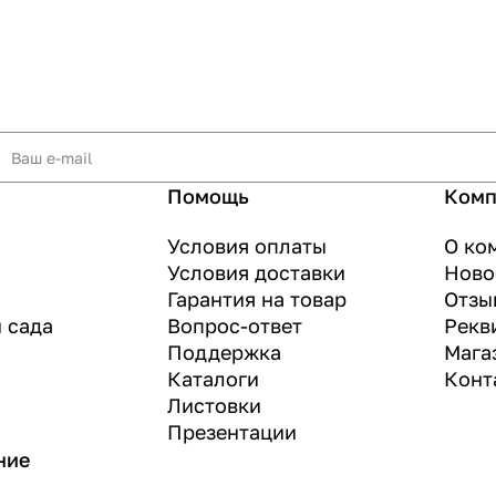
Помощь
Комп
Условия оплаты
О ко
Условия доставки
Ново
Гарантия на товар
Отзы
и сада
Вопрос-ответ
Рекв
Поддержка
Мага
Каталоги
Конт
Листовки
Презентации
ние