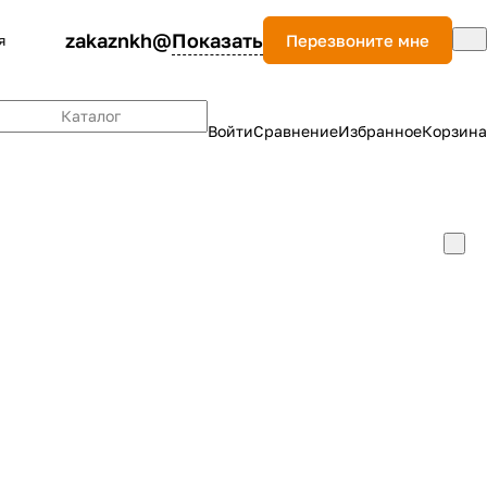
zakaznkh@
Показать
Перезвоните мне
я
Каталог
Войти
Сравнение
Избранное
Корзина